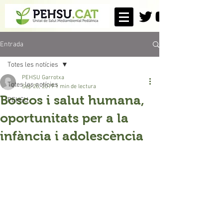
Entrada
Totes les notícies
PEHSU Garrotxa
Totes les notícies
Sep 26, 2019
1 min de lectura
Boscos i salut humana,
PEHSU
oportunitats per a la
infància i adolescència