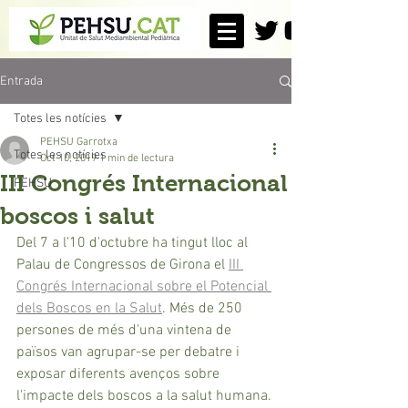
Entrada
Totes les notícies
PEHSU Garrotxa
Totes les notícies
Oct 10, 2019
1 min de lectura
III Congrés Internacional
PEHSU
boscos i salut
Del 7 a l'10 d'octubre ha tingut lloc al 
Palau de Congressos de Girona el 
III 
Congrés Internacional sobre el Potencial 
dels Boscos en la Salut
. Més de 250 
persones de més d'una vintena de 
països van agrupar-se per debatre i 
exposar diferents avenços sobre 
l'impacte dels boscos a la salut humana. 