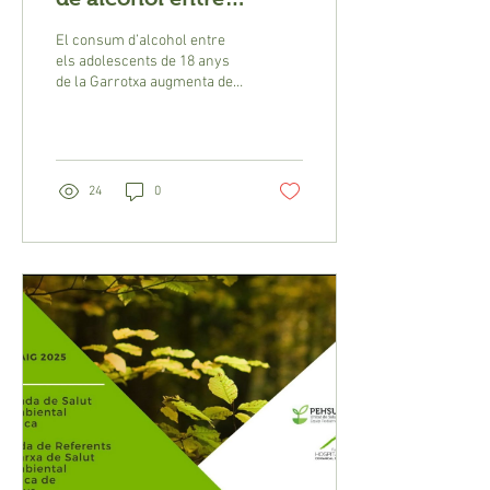
adolescentes durante la
El consum d’alcohol entre
fiesta mayor
els adolescents de 18 anys
de la Garrotxa augmenta de
manera alarmant durant les
Festes del Tura d’Olot.
24
0