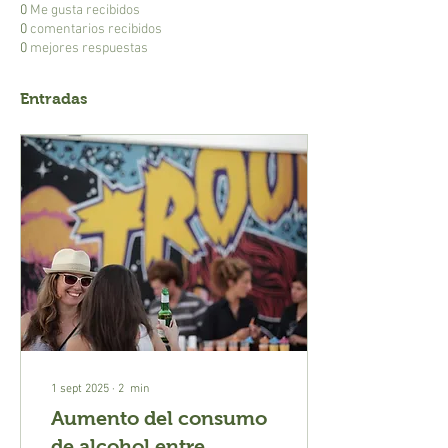
0
Me gusta recibidos
0
comentarios recibidos
0
mejores respuestas
Entradas
1 sept 2025
∙
2
min
Aumento del consumo
de alcohol entre