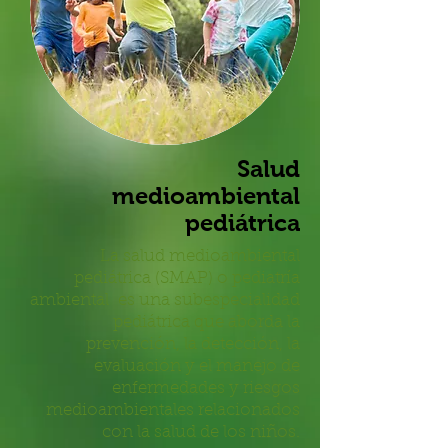
Salud
medioambiental
pediátrica
La salud medioambiental
pediátrica (SMAP) o pediatría
ambiental es una subespecialidad
pediátrica que aborda la
prevención, la detección, la
evaluación y el manejo de
enfermedades y riesgos
medioambientales relacionados
con la salud de los niños.