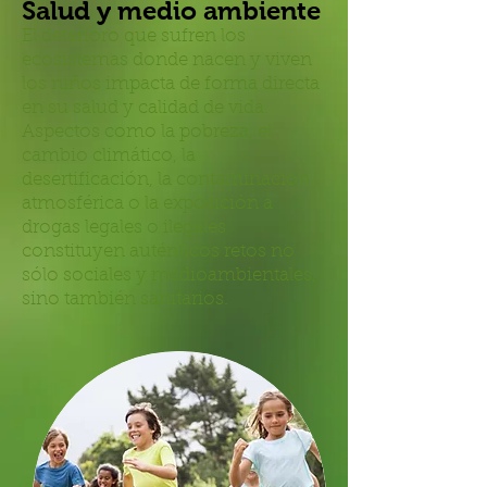
Salud y medio ambiente
El deterioro que sufren los
ecosistemas donde nacen y viven
los niños impacta de forma directa
en su salud y calidad de vida.
Aspectos como la pobreza, el
cambio climático, la
desertificación, la contaminación
atmosférica o la exposición a
drogas legales o ilegales
constituyen auténticos retos no
sólo sociales y medioambientales,
sino también sanitarios.