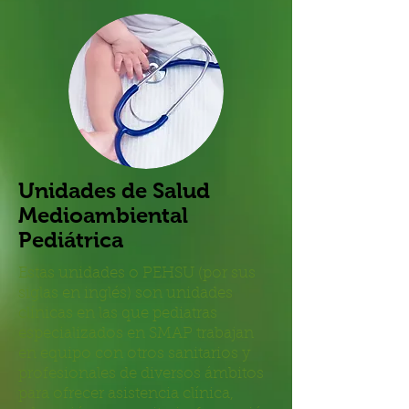
Unidades de Salud
Medioambiental
Pediátrica
Estas unidades o PEHSU (por sus
siglas en inglés) son unidades
clínicas en las que pediatras
especializados en SMAP trabajan
en equipo con otros sanitarios y
profesionales de diversos ámbitos
para ofrecer asistencia clínica,