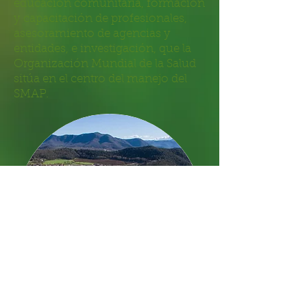
educación comunitaria, formación
y capacitación de profesionales,
asesoramiento de agencias y
entidades, e investigación, que la
Organización Mundial de la Salud
sitúa en el centro del manejo del
SMAP.