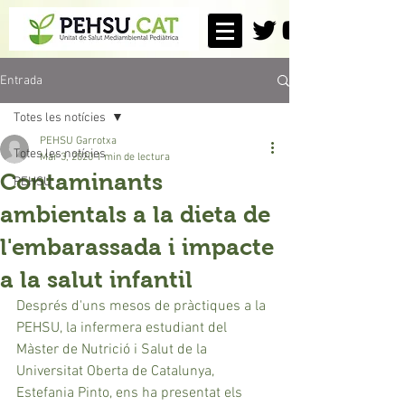
Entrada
Totes les notícies
PEHSU Garrotxa
Totes les notícies
Mar 3, 2020
1 min de lectura
Contaminants
PEHSU
ambientals a la dieta de
l'embarassada i impacte
a la salut infantil
Després d'uns mesos de pràctiques a la 
PEHSU, la infermera estudiant del 
Màster de Nutrició i Salut de la 
Universitat Oberta de Catalunya, 
Estefania Pinto, ens ha presentat els 