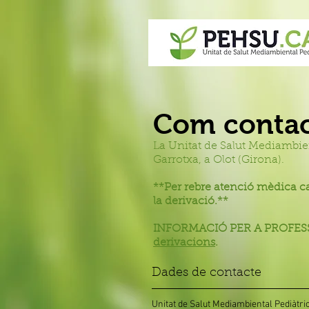
Com contac
La Unitat de Salut Mediambient
Garrotxa, a Olot (Girona).
**Per rebre atenció mèdica ca
la derivació.**
INFORMACIÓ PER A PROFESSIO
derivacions
.
Dades de contacte
Unitat de Salut Mediambiental Pediàtri