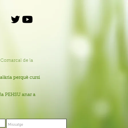
+
i Comarcal de la
alària perquè cursi
la PEHSU anar a