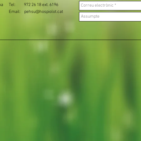
xa
Tel: 972 26 18 ext. 6196
Email:
pehsu@hospiolot.cat