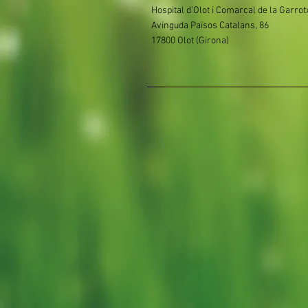
Hospital d'Olot i Comarcal de la Garrot
Avinguda Països Catalans, 86
17800 Olot (Girona)