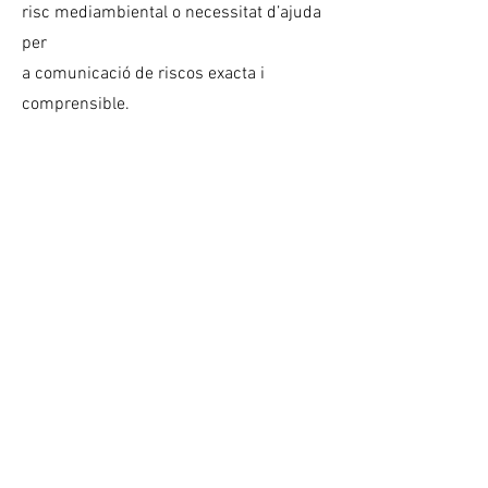
risc mediambiental o necessitat d’ajuda
per
a comunicació de riscos exacta i
comprensible.
SUPORT A LA CESSACIÓ
TABÀQUICA EN PEDIATRIA
Suport a la deshabituació tabàquica en
pediatria (pares, parelles
embarassades).