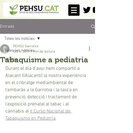
Entrada
Totes les notícies
PEHSU Garrotxa
Totes les notícies
Oct 4, 2019
1 min de lectura
Tabaquisme a pediatria
PEHSU
Durant el dia d'avui hem compartit a 
Alacant (l'Alacantí) la nostra experiència 
en el cribratge mediambiental de 
l’embaràs a la Garrotxa i la tasca en 
prevenció, detecció i tractament de 
l'exposició prenatal al tabac i al 
cànnabis al 
II Curso Nacional de 
Tabaquismo en Pediatría
.